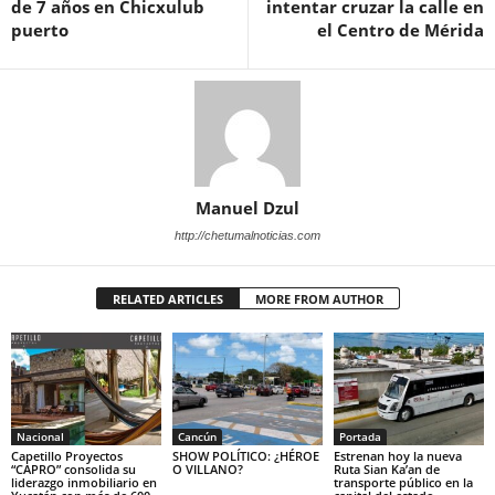
de 7 años en Chicxulub
intentar cruzar la calle en
puerto
el Centro de Mérida
Manuel Dzul
http://chetumalnoticias.com
RELATED ARTICLES
MORE FROM AUTHOR
Nacional
Cancún
Portada
Capetillo Proyectos
SHOW POLÍTICO: ¿HÉROE
Estrenan hoy la nueva
“CAPRO” consolida su
O VILLANO?
Ruta Sian Ka’an de
liderazgo inmobiliario en
transporte público en la