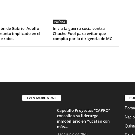
Política
ón de Gabriel Adolfo
Inicia la guerra sucia contra
esunto implicado en el
Chucho Pool para evitar que
de robo.
compita por la dirigencia de MC
EVEN MORE NEWS
PO
Porta
Capetillo Proyectos “CAPRO”
consolida su liderazgo
Nacio
inmobiliario en Yucatán con
más...
Quint
30 de junio de 2026