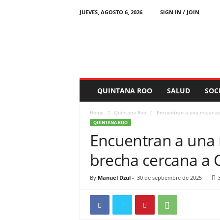
JUEVES, AGOSTO 6, 2026
SIGN IN / JOIN
C
h
e
t
u
m
a
QUINTANA ROO
SALUD
SOC
l
N
Home
Quintana Roo
Encuentran a una mujer as
o
QUINTANA ROO
t
Encuentran a una 
i
c
brecha cercana a 
i
a
s
By
Manuel Dzul
-
30 de septiembre de 2025