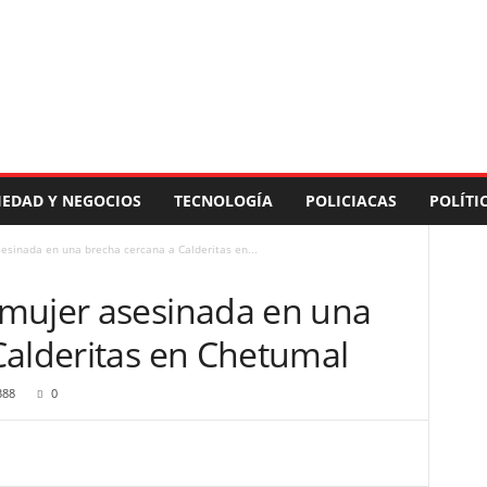
IEDAD Y NEGOCIOS
TECNOLOGÍA
POLICIACAS
POLÍTI
esinada en una brecha cercana a Calderitas en...
mujer asesinada en una
Calderitas en Chetumal
388
0