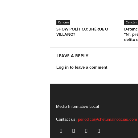
Cancún
Cancún
SHOW POLÍTICO: ¿HÉROE O
Detenci
VILLANO?
“N”, pr
delito 
LEAVE A REPLY
Log in to leave a comment
Medio Informativo Local
Contact us:
periodico@chetumalnoticias.com