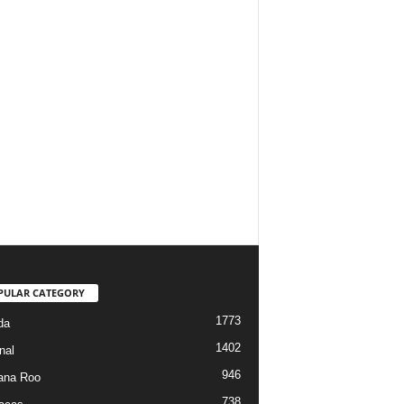
PULAR CATEGORY
1773
da
1402
nal
946
ana Roo
738