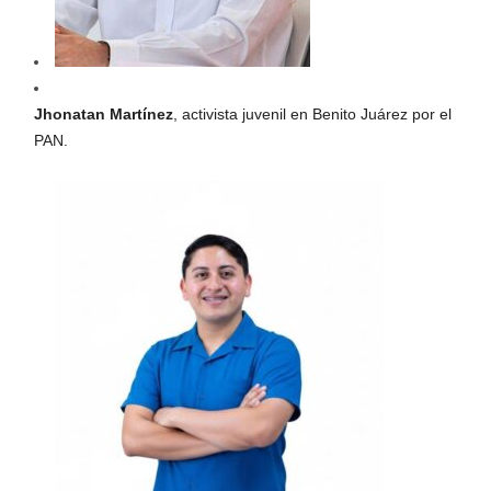
Jhonatan Martínez
, activista juvenil en Benito Juárez por el
PAN.