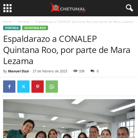
Home
Portada
Espaldarazo a CONALEP Quintana Roo, por parte de Mara Lezama
PORTADA
QUINTANA ROO
Espaldarazo a CONALEP
Quintana Roo, por parte de Mara
Lezama
By
Manuel Dzul
-
27 de febrero de 2023
338
0