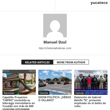
yucateco
Manuel Dzul
http://chetumalnoticias.com
RELATED ARTICLES
MORE FROM AUTHOR
Nacional
Cancún
Cancún
Capetillo Proyectos
SHOW POLÍTICO: ¿HÉROE
Detención de Gabriel
“CAPRO” consolida su
O VILLANO?
Adolfo “N”, presunto
liderazgo inmobiliario en
implicado en el delito de
Yucatán con más de 600
robo.
viviendas entregadas