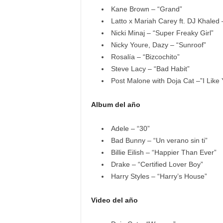
Kane Brown – “Grand”
Latto x Mariah Carey ft. DJ Khaled 
Nicki Minaj – “Super Freaky Girl”
Nicky Youre, Dazy – “Sunroof”
Rosalía – “Bizcochito”
Steve Lacy – “Bad Habit”
Post Malone with Doja Cat –”I Like 
Album del año
Adele
– “30”
Bad Bunny – “Un verano sin ti”
Billie Eilish – “Happier Than Ever”
Drake – “Certified Lover Boy”
Harry Styles – “Harry’s House”
Video del año