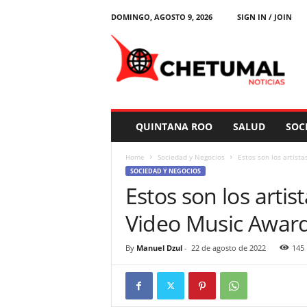
DOMINGO, AGOSTO 9, 2026
SIGN IN / JOIN
C
h
e
t
u
m
a
QUINTANA ROO
SALUD
SOC
l
N
Home
Sociedad y Negocios
Estos son los artis
o
SOCIEDAD Y NEGOCIOS
t
Estos son los arti
i
c
Video Music Awar
i
a
s
By
Manuel Dzul
-
22 de agosto de 2022
145