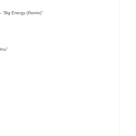
– “Big Energy (Remix)”
You”