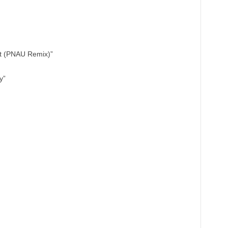
rt (PNAU Remix)”
y”