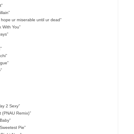
t”
llain”
hope ur miserable until ur dead”
k With You”
Days”
”
chi”
ngue”
”
Way 2 Sexy”
rt (PNAU Remix)”
 Baby”
Sweetest Pie”