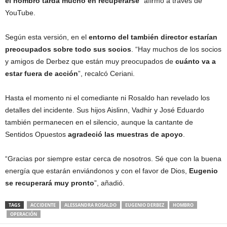
el hombro tarda mucho en recuperarse
” afirmó a través de
YouTube.
Según esta versión, en el
entorno del también director estarían
preocupados sobre todo sus socios
. “Hay muchos de los socios
y amigos de Derbez que están muy preocupados de
cuánto va a
estar fuera de acción
”, recalcó Ceriani.
Hasta el momento ni el comediante ni Rosaldo han revelado los
detalles del incidente. Sus hijos Aislinn, Vadhir y José Eduardo
también permanecen en el silencio, aunque la cantante de
Sentidos Opuestos
agradeció las muestras de apoyo
.
“Gracias por siempre estar cerca de nosotros. Sé que con la buena
energía que estarán enviándonos y con el favor de Dios,
Eugenio
se recuperará muy pronto
”, añadió.
TAGS
ACCIDENTE
ALESSANDRA ROSALDO
EUGENIO DERBEZ
HOMBRO
OPERACIÓN