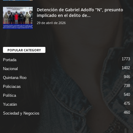
Detención de Gabriel Adolfo “N”, presunto
implicado en el delito de...
29 de abril de 2026
POPULAR CATEGORY
1773
Portada
1402
Nacional
946
Quintana Roo
738
Policiacas
540
Política
475
Yucatán
460
Sociedad y Negocios