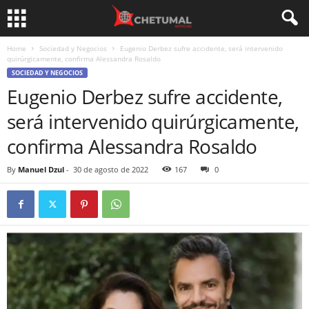
Home
Sociedad y Negocios
Eugenio Derbez sufre accidente, será intervenido
quirúrgicamente, confirma Alessandra Rosaldo
SOCIEDAD Y NEGOCIOS
Eugenio Derbez sufre accidente,
será intervenido quirúrgicamente,
confirma Alessandra Rosaldo
By
Manuel Dzul
-
30 de agosto de 2022
167
0