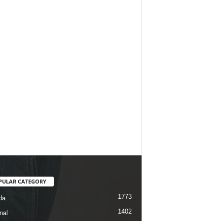
PULAR CATEGORY
1773
da
1402
nal