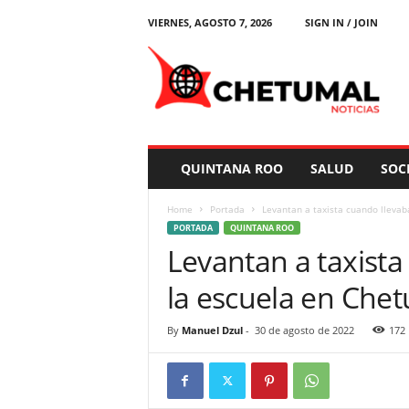
VIERNES, AGOSTO 7, 2026
SIGN IN / JOIN
C
h
e
t
u
m
a
QUINTANA ROO
SALUD
SOC
l
N
Home
Portada
Levantan a taxista cuando llevaba 
o
PORTADA
QUINTANA ROO
t
Levantan a taxista
i
c
la escuela en Che
i
a
s
By
Manuel Dzul
-
30 de agosto de 2022
172