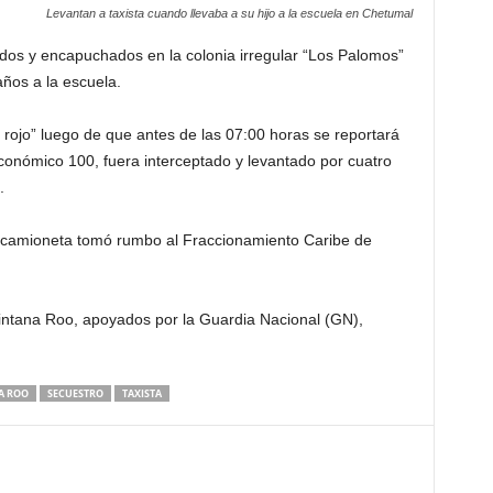
Levantan a taxista cuando llevaba a su hijo a la escuela en Chetumal
ados y encapuchados en la colonia irregular “Los Palomos”
años a la escuela.
o rojo” luego de que antes de las 07:00 horas se reportará
conómico 100, fuera interceptado y levantado por cuatro
.
a camioneta tomó rumbo al Fraccionamiento Caribe de
uintana Roo, apoyados por la Guardia Nacional (GN),
A ROO
SECUESTRO
TAXISTA