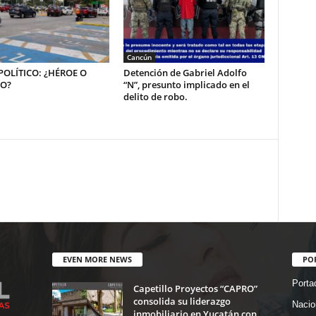
Cancún
OLÍTICO: ¿HÉROE O
Detención de Gabriel Adolfo
NO?
“N”, presunto implicado en el
delito de robo.
EVEN MORE NEWS
PO
Porta
Capetillo Proyectos “CAPRO”
consolida su liderazgo
Nacio
inmobiliario en Yucatán con