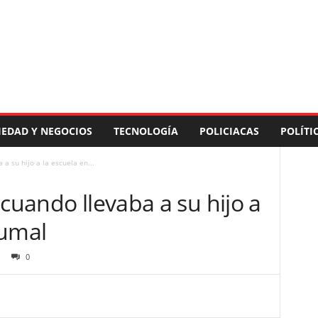
IEDAD Y NEGOCIOS
TECNOLOGÍA
POLICIACAS
POLÍTI
a su hijo a la escuela en...
 cuando llevaba a su hijo a
tumal
0