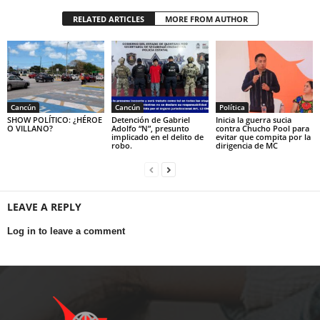
RELATED ARTICLES
MORE FROM AUTHOR
Cancún
Cancún
Política
SHOW POLÍTICO: ¿HÉROE
Detención de Gabriel
Inicia la guerra sucia
O VILLANO?
Adolfo “N”, presunto
contra Chucho Pool para
implicado en el delito de
evitar que compita por la
robo.
dirigencia de MC
LEAVE A REPLY
Log in to leave a comment