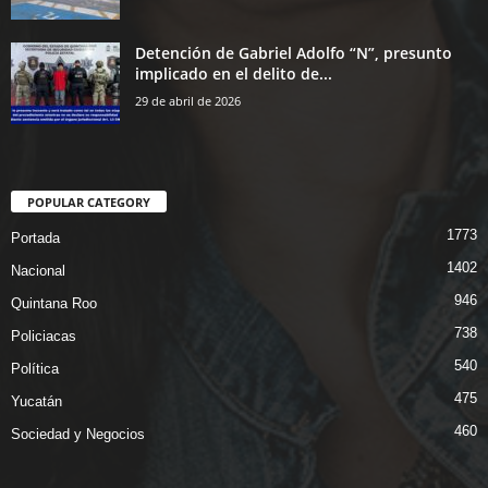
Detención de Gabriel Adolfo “N”, presunto
implicado en el delito de...
29 de abril de 2026
POPULAR CATEGORY
1773
Portada
1402
Nacional
946
Quintana Roo
738
Policiacas
540
Política
475
Yucatán
460
Sociedad y Negocios