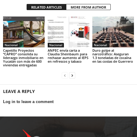
RELATED ARTICLES
MORE FROM AUTHOR
Nacional
Nacional
Nacional
Capetillo Proyectos
ANPEC envía carta a
Duro golpe al
“CAPRO” consolida su
Claudia Sheinbaum para
narcotráfico: Aseguran
liderazgo inmobiliario en
rechazar aumento al IEPS
1.3 toneladas de cocaína
Yucatán con más de 600
en refrescos y tabaco
en las costas de Guerrero
viviendas entregadas
LEAVE A REPLY
Log in to leave a comment