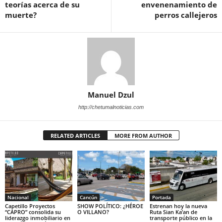
teorías acerca de su
envenenamiento de
muerte?
perros callejeros
Manuel Dzul
http://chetumalnoticias.com
RELATED ARTICLES
MORE FROM AUTHOR
Nacional
Cancún
Portada
Capetillo Proyectos
SHOW POLÍTICO: ¿HÉROE
Estrenan hoy la nueva
“CAPRO” consolida su
O VILLANO?
Ruta Sian Ka’an de
liderazgo inmobiliario en
transporte público en la