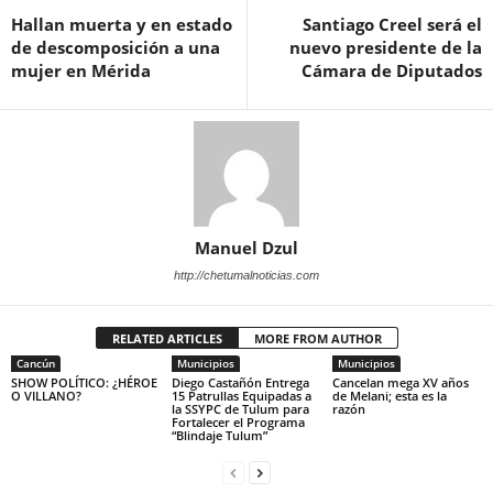
Hallan muerta y en estado
Santiago Creel será el
de descomposición a una
nuevo presidente de la
mujer en Mérida
Cámara de Diputados
Manuel Dzul
http://chetumalnoticias.com
RELATED ARTICLES
MORE FROM AUTHOR
Cancún
Municipios
Municipios
SHOW POLÍTICO: ¿HÉROE
Diego Castañón Entrega
Cancelan mega XV años
O VILLANO?
15 Patrullas Equipadas a
de Melani; esta es la
la SSYPC de Tulum para
razón
Fortalecer el Programa
“Blindaje Tulum”