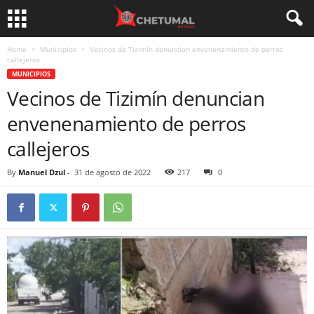
Home
Municipios
Vecinos de Tizimín denuncian envenenamiento de perros
callejeros
MUNICIPIOS
Vecinos de Tizimín denuncian
envenenamiento de perros
callejeros
By
Manuel Dzul
-
31 de agosto de 2022
217
0