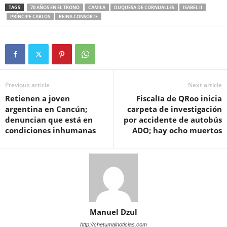
TAGS
70 AÑOS EN EL TRONO
CAMILA
DUQUESA DE CORNUALLES
ISABEL II
PRÍNCIPE CARLOS
REINA CONSORTE
Previous article
Next article
Retienen a joven
Fiscalía de QRoo inicia
argentina en Cancún;
carpeta de investigación
denuncian que está en
por accidente de autobús
condiciones inhumanas
ADO; hay ocho muertos
Manuel Dzul
http://chetumalnoticias.com