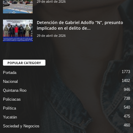
29 de abril de 2026
Detención de Gabriel Adolfo “N”, presunto
implicado en el delito de...
29 de abril de 2026
POPULAR CATEGORY
1773
Portada
1402
Nacional
946
Quintana Roo
738
Policiacas
540
Política
475
Yucatán
460
Sociedad y Negocios