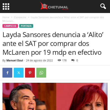
Home
Campeche
Layda Sansores denuncia a ‘Alito’ ante el SAT por comprar dos
McLaren...
CAMPECHE
PORTADA
Layda Sansores denuncia a ‘Alito’
ante el SAT por comprar dos
McLaren por 19 mdp en efectivo
By
Manuel Dzul
-
24 de agosto de 2022
178
0