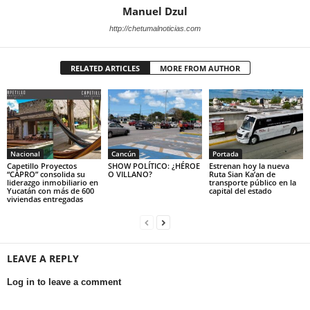
Manuel Dzul
http://chetumalnoticias.com
RELATED ARTICLES
MORE FROM AUTHOR
Nacional
Cancún
Portada
Capetillo Proyectos
SHOW POLÍTICO: ¿HÉROE
Estrenan hoy la nueva
“CAPRO” consolida su
O VILLANO?
Ruta Sian Ka’an de
liderazgo inmobiliario en
transporte público en la
Yucatán con más de 600
capital del estado
viviendas entregadas
LEAVE A REPLY
Log in to leave a comment