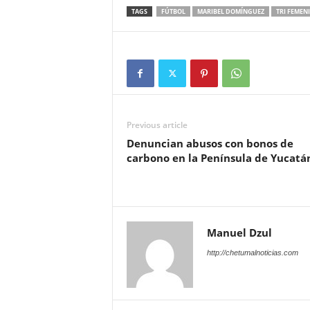
TAGS
FÚTBOL
MARIBEL DOMÍNGUEZ
TRI FEMENI
Previous article
Denuncian abusos con bonos de
carbono en la Península de Yucatá
Manuel Dzul
http://chetumalnoticias.com