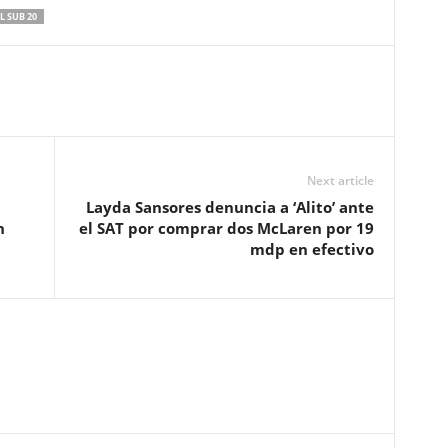
L SUB 20
Next article
Layda Sansores denuncia a ‘Alito’ ante
n
el SAT por comprar dos McLaren por 19
mdp en efectivo