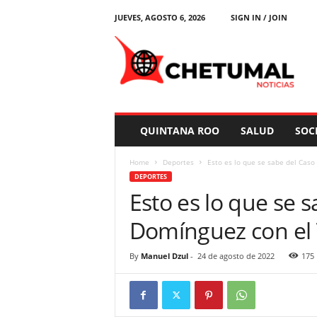
JUEVES, AGOSTO 6, 2026
SIGN IN / JOIN
C
h
e
t
u
m
a
QUINTANA ROO
SALUD
SOC
l
N
Home
Deportes
Esto es lo que se sabe del Caso
o
DEPORTES
t
Esto es lo que se 
i
c
Domínguez con el 
i
a
s
By
Manuel Dzul
-
24 de agosto de 2022
175