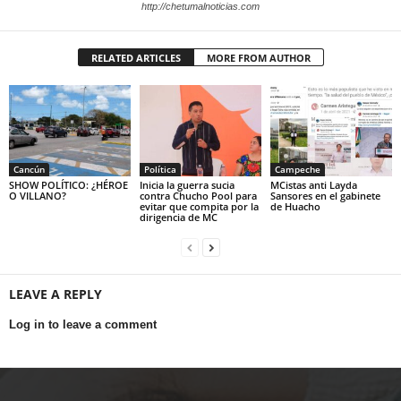
http://chetumalnoticias.com
RELATED ARTICLES
MORE FROM AUTHOR
Cancún
Política
Campeche
SHOW POLÍTICO: ¿HÉROE
Inicia la guerra sucia
MCistas anti Layda
O VILLANO?
contra Chucho Pool para
Sansores en el gabinete
evitar que compita por la
de Huacho
dirigencia de MC
LEAVE A REPLY
Log in to leave a comment