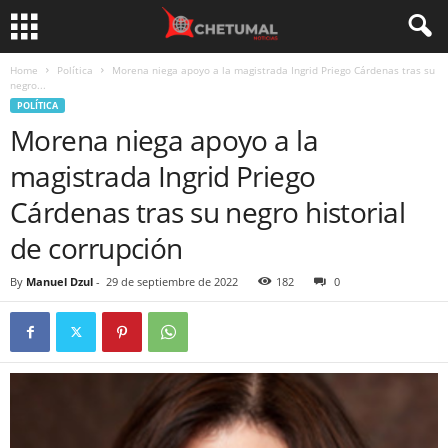
Home
Política
Morena niega apoyo a la magistrada Ingrid Priego Cárdenas tras su
negro...
POLÍTICA
Morena niega apoyo a la
magistrada Ingrid Priego
Cárdenas tras su negro historial
de corrupción
By
Manuel Dzul
-
29 de septiembre de 2022
182
0