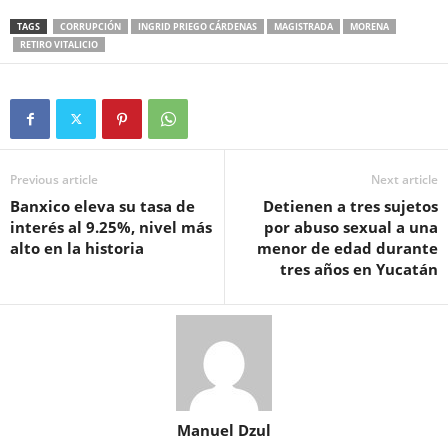
TAGS
CORRUPCIÓN
INGRID PRIEGO CÁRDENAS
MAGISTRADA
MORENA
RETIRO VITALICIO
Previous article
Next article
Banxico eleva su tasa de
Detienen a tres sujetos
interés al 9.25%, nivel más
por abuso sexual a una
alto en la historia
menor de edad durante
tres años en Yucatán
Manuel Dzul