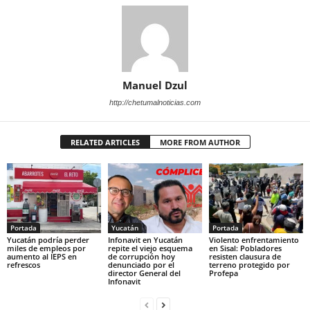
Manuel Dzul
http://chetumalnoticias.com
RELATED ARTICLES
MORE FROM AUTHOR
Portada
Yucatán
Portada
Yucatán podría perder
Infonavit en Yucatán
Violento enfrentamiento
miles de empleos por
repite el viejo esquema
en Sisal: Pobladores
aumento al IEPS en
de corrupción hoy
resisten clausura de
refrescos
denunciado por el
terreno protegido por
director General del
Profepa
Infonavit