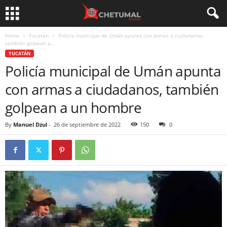
Home
Yucatán
Policía municipal de Umán apunta con armas a ciudadanos,
también golpean a...
YUCATÁN
Policía municipal de Umán apunta
con armas a ciudadanos, también
golpean a un hombre
By
Manuel Dzul
-
26 de septiembre de 2022
150
0