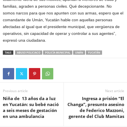
familias, agraden a personas civiles. Qué decepcionante. No
somos narcos para que nos apunten con sus armas, espero que el
comandante de Umán, Yucatán hable con aquellas personas
afectadas al igual que el presidente municipal, que vergüenza de
operativos, sin capacidad de operar y controlar a sus agentes”,
expresó una ciudadana.
TAGS
ABUSO POLICIACO
POLICÍA MUNICIPAL
UMÁN
YUCATÁN
Previous article
Next article
Niña de 13 años da a luz
Ingresa a prisión “El
en Yucatán: su bebé nació
Changa”, presunto asesino
a seis meses de gestación
de Federico Mazzoni,
en una ambulancia
gerente del Club Mamitas