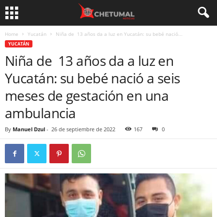
Home
Yucatán
Niña de 13 años da a luz en Yucatán: su bebé nació...
YUCATÁN
Niña de 13 años da a luz en
Yucatán: su bebé nació a seis
meses de gestación en una
ambulancia
By
Manuel Dzul
-
26 de septiembre de 2022
167
0