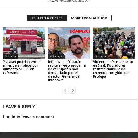
http://chetumalnoticias.com
RELATED ARTICLES
MORE FROM AUTHOR
Portada
Yucatán
Portada
Yucatán podría perder
Infonavit en Yucatán
Violento enfrentamiento
miles de empleos por
repite el viejo esquema
en Sisal: Pobladores
aumento al IEPS en
de corrupción hoy
resisten clausura de
refrescos
denunciado por el
terreno protegido por
director General del
Profepa
Infonavit
LEAVE A REPLY
Log in to leave a comment