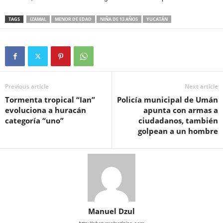
TAGS
IZAMAL
MENOR DE EDAD
NIÑA DE 13 AÑOS
YUCATÁN
Previous article
Next article
Tormenta tropical “Ian”
Policía municipal de Umán
evoluciona a huracán
apunta con armas a
categoría “uno”
ciudadanos, también
golpean a un hombre
Manuel Dzul