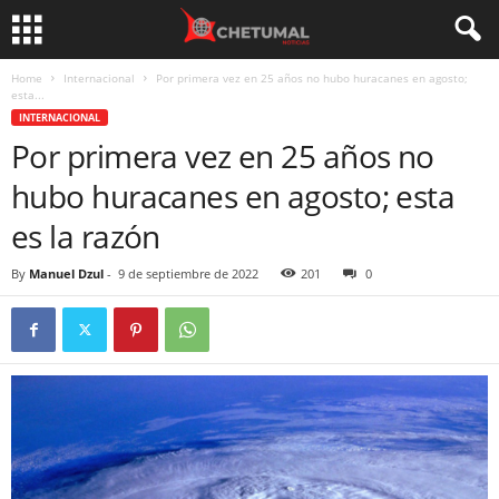
Home
Internacional
Por primera vez en 25 años no hubo huracanes en agosto;
esta...
INTERNACIONAL
Por primera vez en 25 años no
hubo huracanes en agosto; esta
es la razón
By
Manuel Dzul
-
9 de septiembre de 2022
201
0