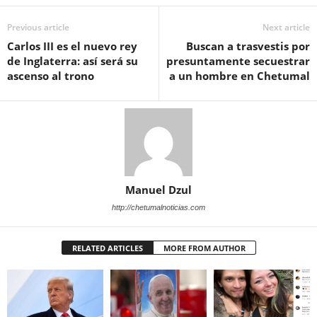
Previous article
Next article
Carlos III es el nuevo rey
Buscan a trasvestis por
de Inglaterra: así será su
presuntamente secuestrar
ascenso al trono
a un hombre en Chetumal
Manuel Dzul
http://chetumalnoticias.com
RELATED ARTICLES
MORE FROM AUTHOR