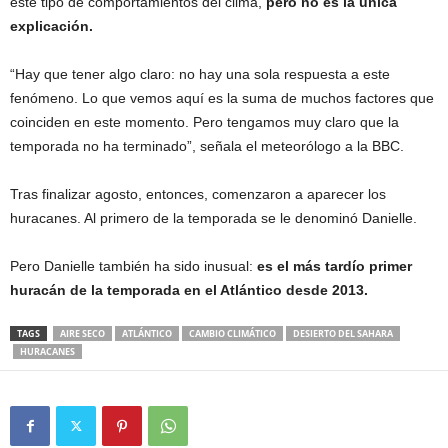
este tipo de comportamientos del clima,
pero no es la única
explicación.
“Hay que tener algo claro: no hay una sola respuesta a este
fenómeno. Lo que vemos aquí es la suma de muchos factores que
coinciden en este momento. Pero tengamos muy claro que la
temporada no ha terminado”, señala el meteorólogo a la BBC.
Tras finalizar agosto, entonces, comenzaron a aparecer los
huracanes. Al primero de la temporada se le denominó Danielle.
Pero Danielle también ha sido inusual:
es el
más tardío primer
huracán de la temporada en el
Atlántico desde 2013
.
TAGS
AIRE SECO
ATLÁNTICO
CAMBIO CLIMÁTICO
DESIERTO DEL SAHARA
HURACANES