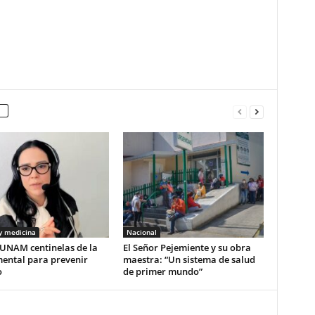
y medicina
Nacional
UNAM centinelas de la
El Señor Pejemiente y su obra
mental para prevenir
maestra: “Un sistema de salud
o
de primer mundo”