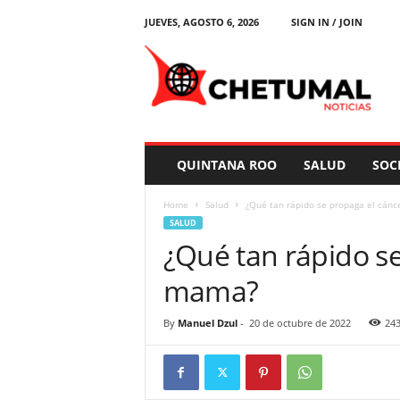
JUEVES, AGOSTO 6, 2026
SIGN IN / JOIN
C
h
e
t
u
m
a
QUINTANA ROO
SALUD
SOC
l
N
Home
Salud
¿Qué tan rápido se propaga el cán
o
SALUD
t
¿Qué tan rápido s
i
c
mama?
i
a
s
By
Manuel Dzul
-
20 de octubre de 2022
24