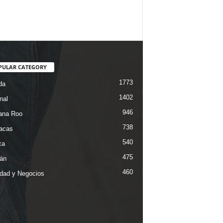
PULAR CATEGORY
1773
da
1402
nal
946
ana Roo
738
iacas
540
ca
475
án
460
dad y Negocios