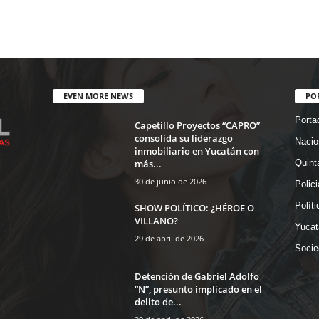
EVEN MORE NEWS
PO
Porta
Capetillo Proyectos “CAPRO”
consolida su liderazgo
Nacio
inmobiliario en Yucatán con
más...
Quint
30 de junio de 2026
Polic
Políti
SHOW POLÍTICO: ¿HÉROE O
VILLANO?
Yucat
29 de abril de 2026
Socie
Detención de Gabriel Adolfo
“N”, presunto implicado en el
delito de...