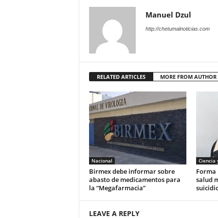
Manuel Dzul
http://chetumalnoticias.com
RELATED ARTICLES
MORE FROM AUTHOR
Nacional
Ciencia 
Birmex debe informar sobre
Forma 
abasto de medicamentos para
salud 
la “Megafarmacia”
suicidi
LEAVE A REPLY