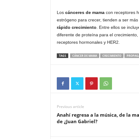
Los
cánceres de mama
con receptores h
estrógeno para crecer, tienden a ser más
rápido crecimiento
. Entre ellos se incl
diferente de proteína para el crecimiento
receptores hormonales y HER2.
TAGS
CÁNCER DE MAMA
CRECIMIENTO
PROPAGA
Previous article
Anahí regresa a la música, de la m
de ¿Juan Gabriel?