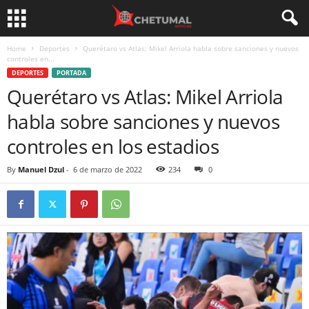
Home
Deportes
Querétaro vs Atlas: Mikel Arriola habla sobre sanciones y nuevos
controles en...
DEPORTES
PORTADA
Querétaro vs Atlas: Mikel Arriola
habla sobre sanciones y nuevos
controles en los estadios
By
Manuel Dzul
-
6 de marzo de 2022
234
0