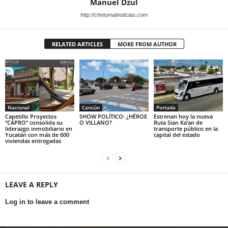
Manuel Dzul
http://chetumalnoticias.com
RELATED ARTICLES
MORE FROM AUTHOR
Nacional
Cancún
Portada
Capetillo Proyectos
SHOW POLÍTICO: ¿HÉROE
Estrenan hoy la nueva
“CAPRO” consolida su
O VILLANO?
Ruta Sian Ka’an de
liderazgo inmobiliario en
transporte público en la
Yucatán con más de 600
capital del estado
viviendas entregadas
LEAVE A REPLY
Log in to leave a comment