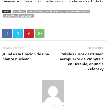
Veremos si continuamos con este consumo, u otro modelo limitado.
TAGS
ESTADIOS
LESIONADOS
MIKEL ARRIOLA
QUERÉTARO VS ATLAS
SANCIONES
VIOLENCIA
Previous article
Next article
¿Cuál es la función de una
Misiles rusos destruyen
planta nuclear?
aeropuerto de Vínnytsia
en Ucrania, anuncia
Zelensky