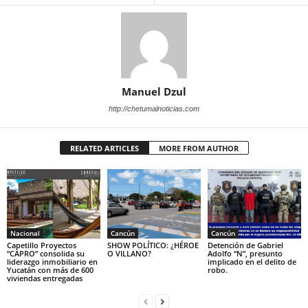
Manuel Dzul
http://chetumalnoticias.com
RELATED ARTICLES
MORE FROM AUTHOR
Nacional
Cancún
Cancún
Capetillo Proyectos
SHOW POLÍTICO: ¿HÉROE
Detención de Gabriel
“CAPRO” consolida su
O VILLANO?
Adolfo “N”, presunto
liderazgo inmobiliario en
implicado en el delito de
Yucatán con más de 600
robo.
viviendas entregadas