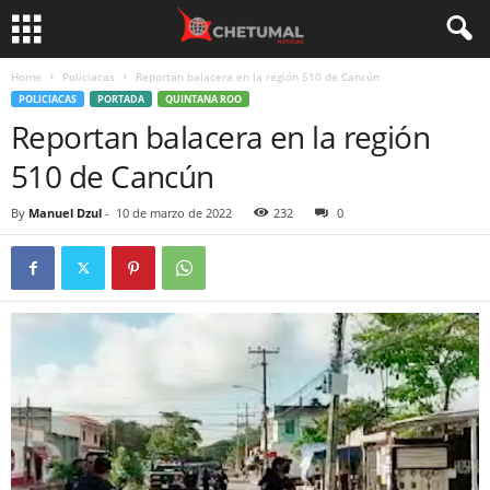
Home
Policiacas
Reportan balacera en la región 510 de Cancún
POLICIACAS
PORTADA
QUINTANA ROO
Reportan balacera en la región
510 de Cancún
By
Manuel Dzul
-
10 de marzo de 2022
232
0