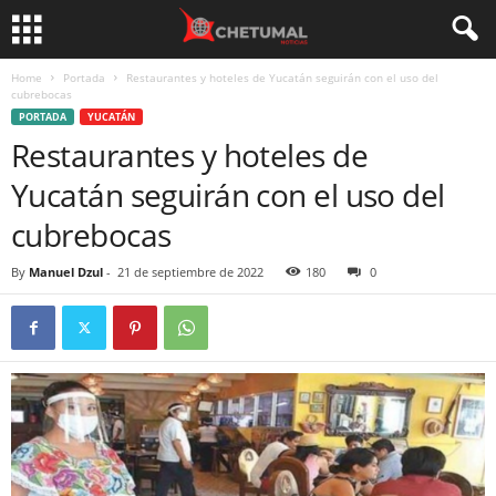
Home
Portada
Restaurantes y hoteles de Yucatán seguirán con el uso del
cubrebocas
PORTADA
YUCATÁN
Restaurantes y hoteles de
Yucatán seguirán con el uso del
cubrebocas
By
Manuel Dzul
-
21 de septiembre de 2022
180
0