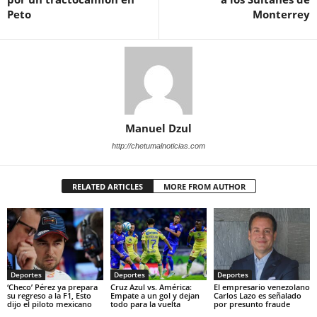
Peto
Monterrey
Manuel Dzul
http://chetumalnoticias.com
RELATED ARTICLES
MORE FROM AUTHOR
Deportes
Deportes
Deportes
‘Checo’ Pérez ya prepara
Cruz Azul vs. América:
El empresario venezolano
su regreso a la F1, Esto
Empate a un gol y dejan
Carlos Lazo es señalado
dijo el piloto mexicano
todo para la vuelta
por presunto fraude