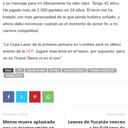
y su mensaje para mí últimamente ha sido claro. Tengo 41 años.
He jugado más de 1.500 partidos en 24 años. El tenis me ha
tratado con más generosidad de la que jamás hubiera soñado, y
ahora debo reconocer cuándo es el momento de poner fin a mi
carrera competitiva”.
“La Copa Laver de la próxima semana en Londres será mi último
evento de la
ATP
. Jugaré más tenis en el futuro, por supuesto, pero
no en Grand Slams ni en el tour”.
TAGS
ATP
GRAND SLAMS
RETIRO
ROGER FEDERER
TORNEO LAVER CUP
WIMBLEDON
Previous article
Next article
Menos muere aplastado
Leones de Yucatán vencen
por un tractocamión en
a los Sultanes de