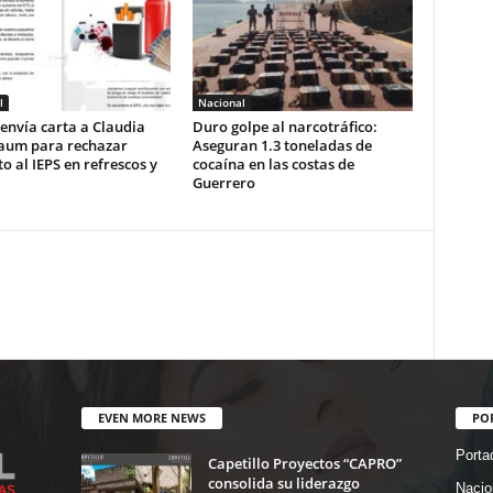
l
Nacional
envía carta a Claudia
Duro golpe al narcotráfico:
aum para rechazar
Aseguran 1.3 toneladas de
 al IEPS en refrescos y
cocaína en las costas de
Guerrero
EVEN MORE NEWS
PO
Porta
Capetillo Proyectos “CAPRO”
consolida su liderazgo
Nacio