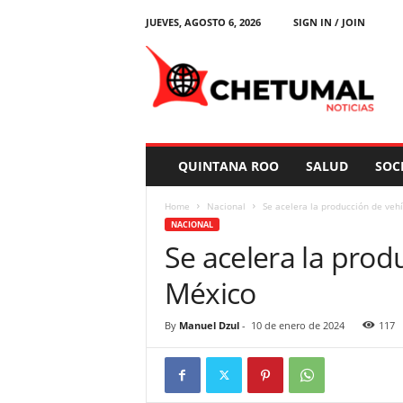
JUEVES, AGOSTO 6, 2026
SIGN IN / JOIN
C
h
e
t
u
m
a
QUINTANA ROO
SALUD
SOC
l
N
Home
Nacional
Se acelera la producción de veh
o
NACIONAL
t
Se acelera la prod
i
c
México
i
a
s
By
Manuel Dzul
-
10 de enero de 2024
117