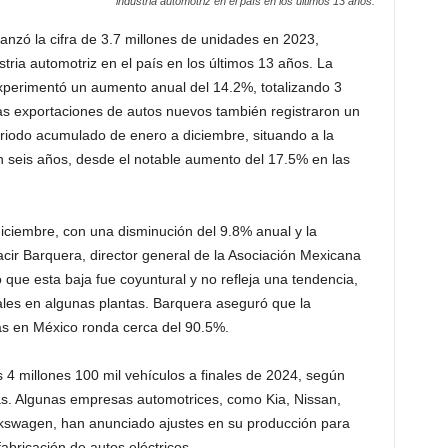
industria automotriz en el país en los últimos 13 años.
anzó la cifra de 3.7 millones de unidades en 2023,
ria automotriz en el país en los últimos 13 años. La
experimentó un aumento anual del 14.2%, totalizando 3
las exportaciones de autos nuevos también registraron un
riodo acumulado de enero a diciembre, situando a la
n seis años, desde el notable aumento del 17.5% en las
iciembre, con una disminución del 9.8% anual y la
cir Barquera, director general de la Asociación Mexicana
 que esta baja fue coyuntural y no refleja una tendencia,
les en algunas plantas. Barquera aseguró que la
tas en México ronda cerca del 90.5%.
 4 millones 100 mil vehículos a finales de 2024, según
as. Algunas empresas automotrices, como Kia, Nissan,
kswagen, han anunciado ajustes en su producción para
abricación de autos eléctricos.