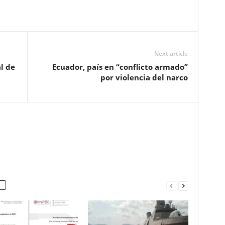
Next article
l de
Ecuador, país en “conflicto armado”
por violencia del narco