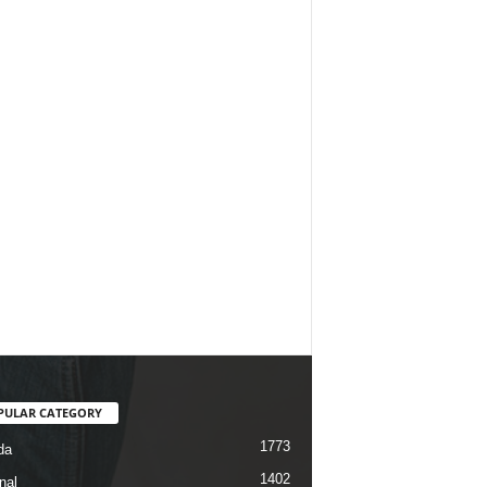
PULAR CATEGORY
1773
da
1402
nal