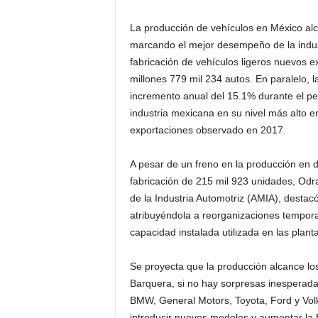
La producción de vehículos en México alc
marcando el mejor desempeño de la indust
fabricación de vehículos ligeros nuevos 
millones 779 mil 234 autos. En paralelo, 
incremento anual del 15.1% durante el pe
industria mexicana en su nivel más alto e
exportaciones observado en 2017.
A pesar de un freno en la producción en d
fabricación de 215 mil 923 unidades, Odra
de la Industria Automotriz (AMIA), destacó
atribuyéndola a reorganizaciones tempora
capacidad instalada utilizada en las plan
Se proyecta que la producción alcance los
Barquera, si no hay sorpresas inesperad
BMW, General Motors, Toyota, Ford y Vol
introducir nuevos modelos y aumentar la f