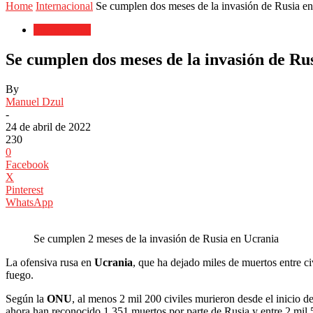
Home
Internacional
Se cumplen dos meses de la invasión de Rusia e
Internacional
Se cumplen dos meses de la invasión de Ru
By
Manuel Dzul
-
24 de abril de 2022
230
0
Facebook
X
Pinterest
WhatsApp
Se cumplen 2 meses de la invasión de Rusia en Ucrania
La ofensiva rusa en
Ucrania
, que ha dejado miles de muertos entre ci
fuego.
Según la
ONU
, al menos 2 mil 200 civiles murieron desde el inicio d
ahora han reconocido 1.351 muertos por parte de Rusia y entre 2 mil 