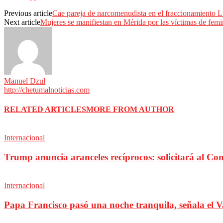
Previous article
Cae pareja de narcomenudista en el fraccionamiento 
Next article
Mujeres se manifiestan en Mérida por las víctimas de femin
Manuel Dzul
http://chetumalnoticias.com
RELATED ARTICLES
MORE FROM AUTHOR
Internacional
Trump anuncia aranceles recíprocos: solicitará al C
Internacional
Papa Francisco pasó una noche tranquila, señala el V