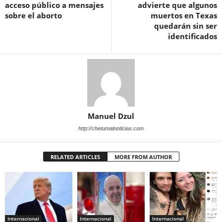
acceso público a mensajes
advierte que algunos
sobre el aborto
muertos en Texas
quedarán sin ser
identificados
Manuel Dzul
http://chetumalnoticias.com
RELATED ARTICLES
MORE FROM AUTHOR
Internacional
Internacional
Internacional