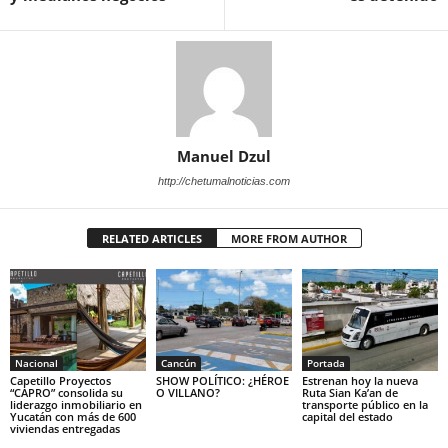
Manuel Dzul
http://chetumalnoticias.com
RELATED ARTICLES
MORE FROM AUTHOR
Nacional
Cancún
Portada
Capetillo Proyectos
SHOW POLÍTICO: ¿HÉROE
Estrenan hoy la nueva
“CAPRO” consolida su
O VILLANO?
Ruta Sian Ka’an de
liderazgo inmobiliario en
transporte público en la
Yucatán con más de 600
capital del estado
viviendas entregadas