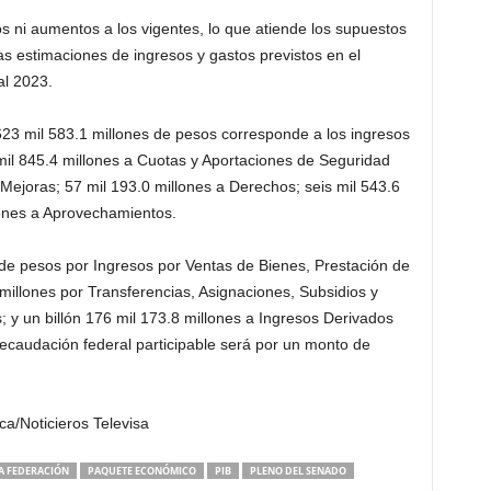
 ni aumentos a los vigentes, lo que atiende los supuestos
 estimaciones de ingresos y gastos previstos en el
al 2023.
623 mil 583.1 millones de pesos corresponde a los ingresos
mil 845.4 millones a Cuotas y Aportaciones de Seguridad
 Mejoras; 57 mil 193.0 millones a Derechos; seis mil 543.6
lones a Aprovechamientos.
 de pesos por Ingresos por Ventas de Bienes, Prestación de
 millones por Transferencias, Asignaciones, Subsidios y
 y un billón 176 mil 173.8 millones a Ingresos Derivados
recaudación federal participable será por un monto de
a/Noticieros Televisa
LA FEDERACIÓN
PAQUETE ECONÓMICO
PIB
PLENO DEL SENADO