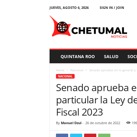
JUEVES, AGOSTO 6, 2026
SIGN IN / JOIN
C
h
e
t
u
m
a
QUINTANA ROO
SALUD
SOC
l
N
Home
Nacional
Senado aprueba en lo general y en
o
NACIONAL
t
Senado aprueba en
i
c
particular la Ley d
i
a
Fiscal 2023
s
By
Manuel Dzul
-
26 de octubre de 2022
19