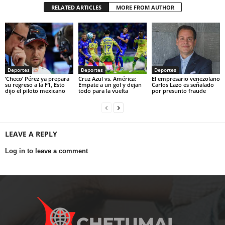
RELATED ARTICLES
MORE FROM AUTHOR
Deportes
Deportes
Deportes
‘Checo’ Pérez ya prepara
Cruz Azul vs. América:
El empresario venezolano
su regreso a la F1, Esto
Empate a un gol y dejan
Carlos Lazo es señalado
dijo el piloto mexicano
todo para la vuelta
por presunto fraude
LEAVE A REPLY
Log in to leave a comment