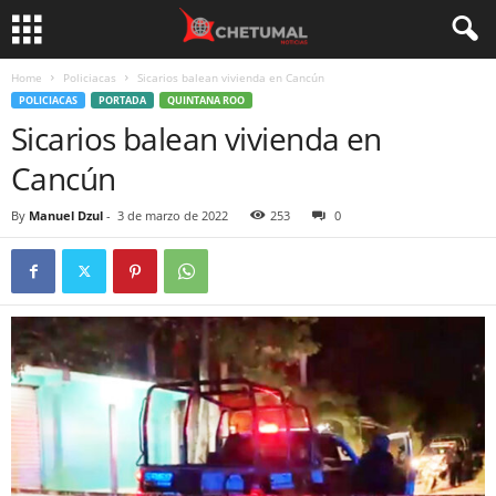
Home
Policiacas
Sicarios balean vivienda en Cancún
POLICIACAS
PORTADA
QUINTANA ROO
Sicarios balean vivienda en
Cancún
By
Manuel Dzul
-
3 de marzo de 2022
253
0