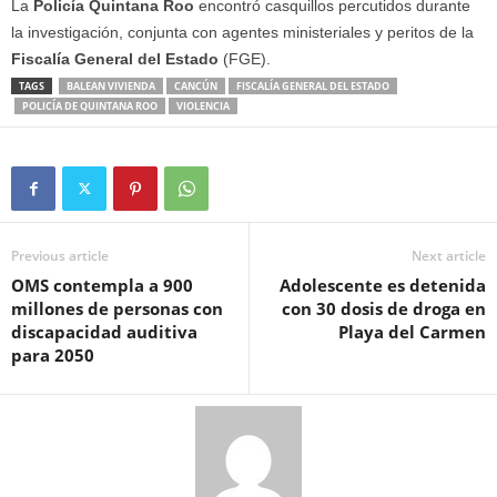
La
Policía Quintana Roo
encontró casquillos percutidos durante
la investigación, conjunta con agentes ministeriales y peritos de la
Fiscalía General del Estado
(FGE).
TAGS
BALEAN VIVIENDA
CANCÚN
FISCALÍA GENERAL DEL ESTADO
POLICÍA DE QUINTANA ROO
VIOLENCIA
Previous article
Next article
OMS contempla a 900
Adolescente es detenida
millones de personas con
con 30 dosis de droga en
discapacidad auditiva
Playa del Carmen
para 2050