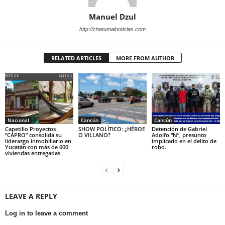
Manuel Dzul
http://chetumalnoticias.com
RELATED ARTICLES
MORE FROM AUTHOR
Nacional
Cancún
Cancún
Capetillo Proyectos
SHOW POLÍTICO: ¿HÉROE
Detención de Gabriel
“CAPRO” consolida su
O VILLANO?
Adolfo “N”, presunto
liderazgo inmobiliario en
implicado en el delito de
Yucatán con más de 600
robo.
viviendas entregadas
LEAVE A REPLY
Log in to leave a comment