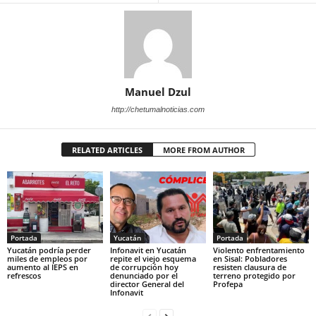
Manuel Dzul
http://chetumalnoticias.com
RELATED ARTICLES
MORE FROM AUTHOR
Portada
Yucatán
Portada
Yucatán podría perder
Infonavit en Yucatán
Violento enfrentamiento
miles de empleos por
repite el viejo esquema
en Sisal: Pobladores
aumento al IEPS en
de corrupción hoy
resisten clausura de
refrescos
denunciado por el
terreno protegido por
director General del
Profepa
Infonavit