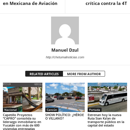
en Mexicana de Aviación
crítica contra la 4T
Manuel Dzul
http://chetumalnoticias.com
RELATED ARTICLES
MORE FROM AUTHOR
Nacional
Cancún
Portada
Capetillo Proyectos
SHOW POLÍTICO: ¿HÉROE
Estrenan hoy la nueva
“CAPRO” consolida su
O VILLANO?
Ruta Sian Ka’an de
liderazgo inmobiliario en
transporte público en la
Yucatán con más de 600
capital del estado
viviendas entregadas