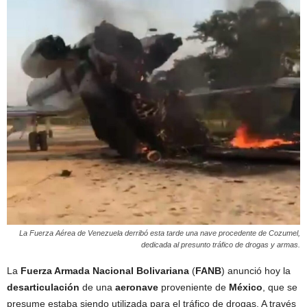
La Fuerza Aérea de Venezuela derribó esta tarde una nave procedente de Cozumel,
dedicada al presunto tráfico de drogas y armas.
La
Fuerza Armada Nacional Bolivariana
(
FANB
) anunció hoy la
desarticulación
de una
aeronave
proveniente de
México
, que se
presume estaba siendo utilizada para el tráfico de drogas. A través