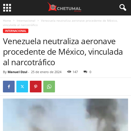
Home
Internacional
Venezuela neutraliza aeronave procedente de México,
vinculada al narcotráfico
INTERNACIONAL
Venezuela neutraliza aeronave
procedente de México, vinculada
al narcotráfico
By
Manuel Dzul
-
25 de enero de 2024
147
0